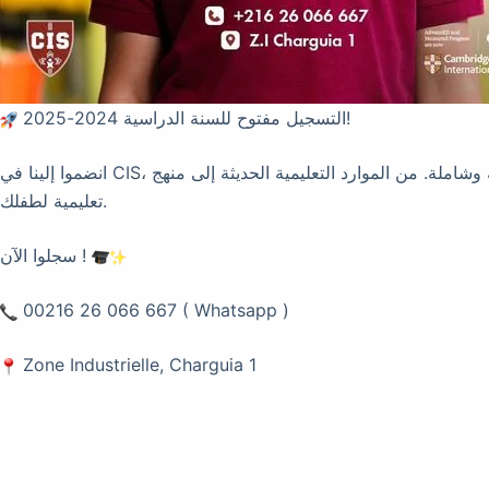
التسجيل مفتوح للسنة الدراسية 2024-2025!
انضموا إلينا في CIS، حيث نقدم تعليمًا على مستوى عالمي في بيئة متنوعة وشاملة. من الموارد التعليمية الحديثة إلى منهج STEAM الشامل والتركيز على رفاهية الطلاب، CIS هي المكان المثالي لرحلة
تعليمية لطفلك.
سجلوا الآن !
00216 26 066 667 ( Whatsapp )
Zone Industrielle, Charguia 1